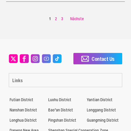
1
2
3
Nächste
Contact Us
Links
Futian District
Luohu District
Yantian District
Nanshan District
Bao’an District
Longgang District
Longhua District
Pingshan District
Guangming District
Dapeng New Area
Shenshan Special Cooperation Zone