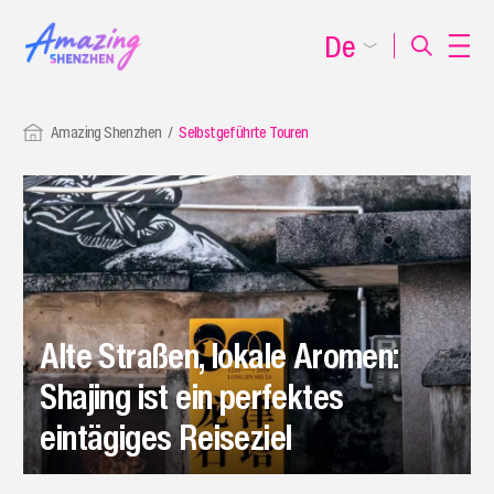
De
Amazing Shenzhen
Selbstgeführte Touren
Alte Straßen, lokale Aromen:
Shajing ist ein perfektes
eintägiges Reiseziel