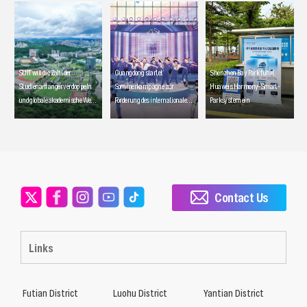
SUIT will die Zahl der
Guangdong startet
Shenzhen Bay Park führt
Studienanfänger verdoppeln
Sommerkampagne zur
Huaweis Harmony-Smart-
und globale akademische Wege
Förderung des internationalen
Parksystem ein
ausbauen
Tourismus
Contact Us
Links
Futian District
Luohu District
Yantian District