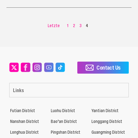
Letzte
1
2
3
4
Contact Us
Links
Futian District
Luohu District
Yantian District
Nanshan District
Bao’an District
Longgang District
Longhua District
Pingshan District
Guangming District