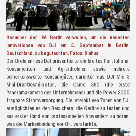
Besucher der IFA Berlin verweilen, um die neuesten
Innovationen von DJI am 5. September in Berlin,
Deutschland, zu begutachten. Fotos: Xinhua
Der Drohnenriese DJI präsentierte ein breites Portfolio an
Konsumenten- und Agrardrohnen sowie mehrere
bemerkenswerte Konsumgüter, darunter das DJI Mic 3
Mini-Drahtlosmikrofon, die Osmo 360 (die erste
Panoramakamera des Unternehmens) und die Power 2000
tragbare Stromversorgung. Die interaktiven Zonen von DJI
ermöglichten es den Besuchern, die Geräte zu testen und
aus erster Hand von professionellen Anwendern zu hören,
was die Markenbindung vor Ort verstärkte.