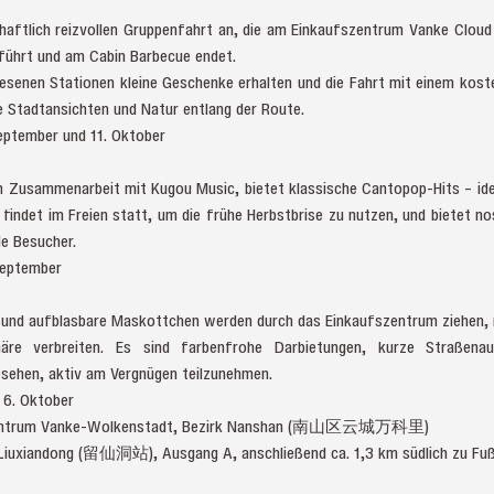
schaftlich reizvollen Gruppenfahrt an, die am Einkaufszentrum Vanke Cloud
iführt und am Cabin Barbecue endet.
senen Stationen kleine Geschenke erhalten und die Fahrt mit einem kost
ie Stadtansichten und Natur entlang der Route.
September und 11. Oktober
 in Zusammenarbeit mit Kugou Music, bietet klassische Cantopop-Hits – i
 findet im Freien statt, um die frühe Herbstbrise zu nutzen, und bietet n
e Besucher.
September
 und aufblasbare Maskottchen werden durch das Einkaufszentrum ziehen, 
äre verbreiten. Es sind farbenfrohe Darbietungen, kurze Straßenau
esehen, aktiv am Vergnügen teilzunehmen.
nd 6. Oktober
fszentrum Vanke-Wolkenstadt, Bezirk Nanshan (南山区云城万科里)
le Liuxiandong (留仙洞站), Ausgang A, anschließend ca. 1,3 km südlich zu Fu