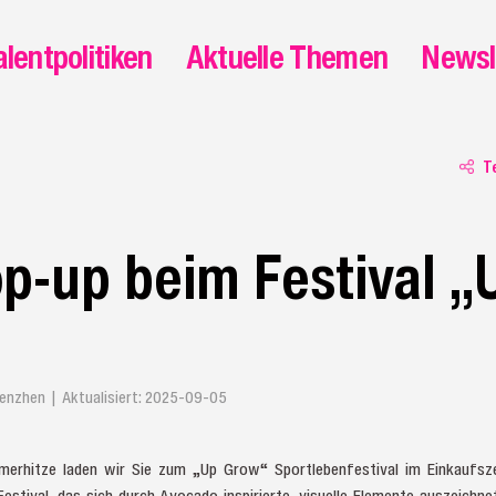
alentpolitiken
Aktuelle Themen
Newsl
T
p-up beim Festival „
henzhen | Aktualisiert: 2025-09-05
erhitze laden wir Sie zum „Up Grow“ Sportlebenfestival im Einkaufs
estival, das sich durch Avocado inspirierte, visuelle Elemente auszeichnet,