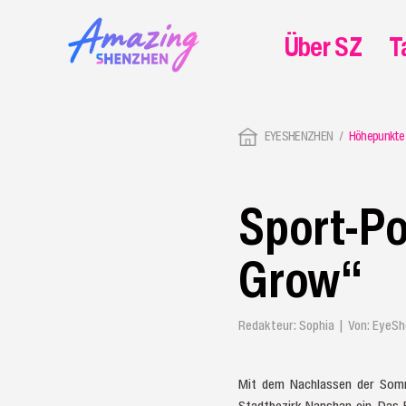
Über SZ
T
EYESHENZHEN
Höhepunkte
Sport-Po
Grow“
Redakteur: Sophia | Von: EyeS
Mit dem Nachlassen der Somm
Stadtbezirk Nanshan ein. Das F