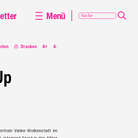
etter
Menü
eilen
Drucken
A+
A-
Up
zentrum Vanke-Wolkenstadt im
 integriert Sport in den Alltag