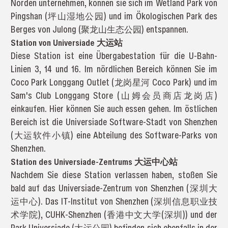
Norden unternehmen, können sie sich im Wetland Park von
Pingshan (坪山湿地公园) und im Ökologischen Park des
Berges von Julong (聚龙山生态公园) entspannen.
Station von Universiade 大运站
Diese Station ist eine Übergabestation für die U-Bahn-
Linien 3, 14 und 16. Im nördlichen Bereich können Sie im
Coco Park Longgang Outlet (龙岗星河 Coco Park) und im
Sam's Club Longgang Store (山姆会员商店龙岗店)
einkaufen. Hier können Sie auch essen gehen. Im östlichen
Bereich ist die Universiade Software-Stadt von Shenzhen
(大运软件小镇) eine Abteilung des Software-Parks von
Shenzhen.
Station des Universiade-Zentrums 大运中心站
Nachdem Sie diese Station verlassen haben, stoßen Sie
bald auf das Universiade-Zentrum von Shenzhen (深圳大
运中心). Das IT-Institut von Shenzhen (深圳信息职业技
术学院), CUHK-Shenzhen (香港中文大学(深圳)) und der
Park Universiade (大运公园) befinden sich ebenfalls in der