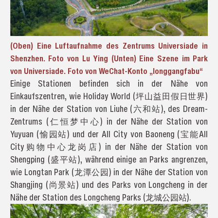
(Oben) Eine Luftaufnahme des Zentrums Universiade in
Shenzhen. Foto von Lu Ying (Unten) Eine Szene im Park
von Universiade. Foto von WeChat-Konto „longgangfabu“
Einige Stationen befinden sich in der Nähe von
Einkaufszentren, wie Holiday World (坪山益田假日世界)
in der Nähe der Station von Liuhe (六和站), des Dream-
Zentrums (仁恒梦中心) in der Nähe der Station von
Yuyuan (愉园站) und der All City von Baoneng (宝能All
City购物中心龙岗店) in der Nähe der Station von
Shengping (盛平站), während einige an Parks angrenzen,
wie Longtan Park (龙潭公园) in der Nähe der Station von
Shangjing (尚景站) und des Parks von Longcheng in der
Nähe der Station des Longcheng Parks (龙城公园站).