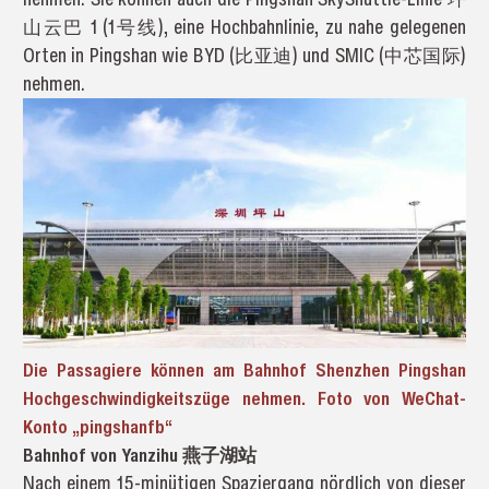
山云巴 1 (1号线), eine Hochbahnlinie, zu nahe gelegenen
Orten in Pingshan wie BYD (比亚迪) und SMIC (中芯国际)
nehmen.
Die Passagiere können am Bahnhof Shenzhen Pingshan
Hochgeschwindigkeitszüge nehmen. Foto von WeChat-
Konto „pingshanfb“
Bahnhof von Yanzihu 燕子湖站
Nach einem 15-minütigen Spaziergang nördlich von dieser