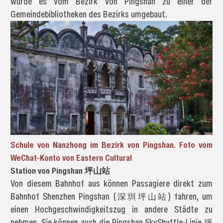
wurde es vom Bezirk von Pingshan zu einer der
Gemeindebibliotheken des Bezirks umgebaut.
Schule von Nanzhong im Bezirk von Pingshan. Foto vom
WeChat-Konto von Eastern Cultural
Station von Pingshan 坪山站
Von diesem Bahnhof aus können Passagiere direkt zum
Bahnhof Shenzhen Pingshan (深圳坪山站) fahren, um
einen Hochgeschwindigkeitszug in andere Städte zu
nehmen. Sie können auch die Pingshan SkyShuttle-Linie 坪