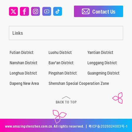
Contact Us
Links
Futian District
Luohu District
Yantian District
Nanshan District
Bao’an District
Longgang District
Longhua District
Pingshan District
Guangming District
Dapeng New Area
Shenshan Special Cooperation Zone
BACK TO TOP
www.amazingshenzhen.com.cn. All rights reserved. |
粤ICP备2026024003号-1