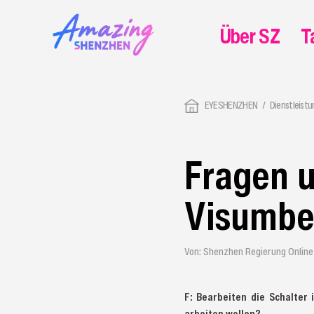
Über SZ
T
EYESHENZHEN
Dienstleist
Fragen 
Visumbe
Von: Shenzhen Regierung Online
F: Bearbeiten die Schalter
arbeiten wollen?