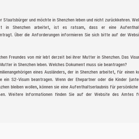
er Staatsbürger und möchte in Shenzhen leben und nicht zurückkehren. W
t in Shenzhen arbeitet, ist es ratsam, dass er eine Aufenthal
tragt. Über die Anforderungen informieren Sie sich bitte auf der Webs
chen Freundes von mir lebt derzeit bei ihrer Mutter in Shenzhen. Das Vis
r Mutter in Shenzhen leben. Welches Dokument muss sie beantragen?
ilienangehörigen eines Ausländers, der in Shenzhen arbeitet, für einen ku
 ein S2-Visum beantragen. Wenn der Ehepartner oder die Kinder (unte
nzhen bleiben wollen, können sie eine Aufenthaltserlaubnis für persönlich
ßen. Weitere Informationen finden Sie auf der Website des Amtes fü