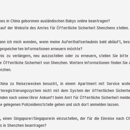
eines in China geborenen ausländischen Babys online beantragen?
 auf der Website des Amtes für Öffentliche Sicherheit Shenzhens stellen.
kann ich mich wenden, wenn meine Aufenthaltserlaubnis bald abläuft, besc
n gespeicherten Informationen erneuern möchte?
is zu verlängern, neu auszustellen oder zu erneuern, stellen Sie bitte
 Öffentliche Sicherheit von Shenzhen. Weitere Informationen finden Sie
enzhen.
China zu Reisezwecken besucht, in einem Apartment mit Service woh
teregistrierungssystem nicht mit dem System der öffentlichen Sicherhei
unden nach seiner/ihrer Ankunft beim Amt für Öffentliche Sicherheit meld
ahe gelegenen Polizeidienststelle gehen und sich dort anmelden lassen.
 einen Singapurer/Singapurerin einzustellen, der für die Einreise nach C
is in Shenzhen beantragen?