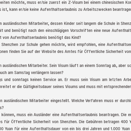
beiten möchte, muss er/sie zuerst ein Z-Visum bei einem chinesischen Ko
 ist, kann er/sie keine Aufenthaltserlaubnis zu Arbeitszwecken beantrage
 ausländischen Mitarbeiter, dessen Kinder seit langem die Schule in Shen
lt und benötigt nach den einschlägigen Vorschriften eine neue Aufenthalts
t von Aufenthaltserlaubnis benötigt das Kind?
n Shenzhen zur Schule gehen möchte, wird empfohlen, eine Aufenthaltse
onen finden Sie auf der Website des Amtes für Öffentliche Sicherheit vo
 ausländischen Mitarbeiter. Sein Visum läuft an einem Sonntag ab, aber s
auch am Samstag verlängern lassen?
gs und sonntags keinen Service an. Er muss sein Visum am letzten Arb
chreitet er die Gültigkeitsdauer seines Visums und muss mit entsprechend
n ausländischen Mitarbeiter eingestellt. Welche Verfahren muss er durchl
as?
 können, muss ein Ausländer eine Aufenthaltserlaubnis beantragen. Die er
s für Öffentliche Sicherheit von Shenzhen. Die Gebühren betragen 400 Y
00 Yuan für eine Aufenthaltsdauer von ein bis drei Jahren und 1.000 Yuan